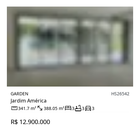
GARDEN
HS26542
Jardim América
341.7 m²
388.05 m²
3
3
3
R$ 12.900.000