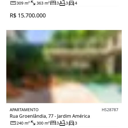
309 m²
363 m²
3
3
4
R$ 15.700.000
APARTAMENTO
HS28787
Rua Groenlândia, 77 - Jardim América
240 m²
300 m²
3
3
3