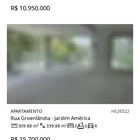
R$ 10.950.000
APARTAMENTO
HS26522
Rua Groenlândia - Jardim América
309.88 m²
339.88 m²
3
3
4
R$ 15.700.000