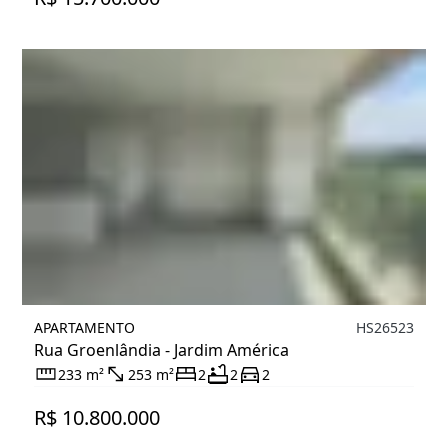
APARTAMENTO
HS26523
Rua Groenlândia - Jardim América
233 m²
253 m²
2
2
2
R$ 10.800.000