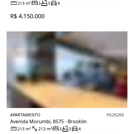
213 m²
3
3
4
R$ 4.150.000
APARTAMENTO
HS26260
Avenida Morumbi, 8575 - Brooklin
213 m²
213 m²
3
3
4