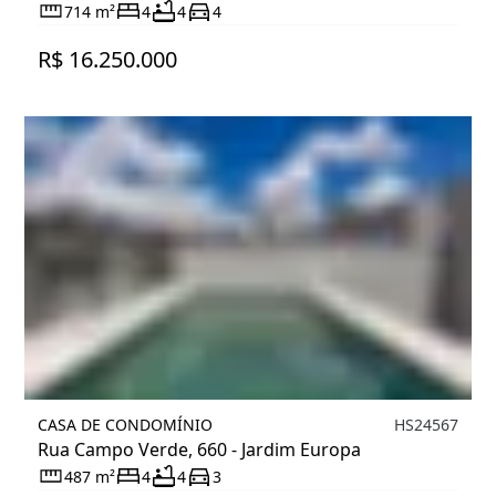
714 m²
4
4
4
R$ 16.250.000
CASA DE CONDOMÍNIO
HS24567
Rua Campo Verde, 660 - Jardim Europa
487 m²
4
4
3