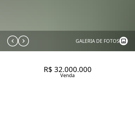
GALERIA DE FOTOS
R$ 32.000.000
Venda
COBERTURA À VENDA EM VILA
NOVA CONCEIÇÃO, 649 M², 4
SUÍTES, PISCINA, ÁREA
GOURMET, 8 VAGAS E LAZER