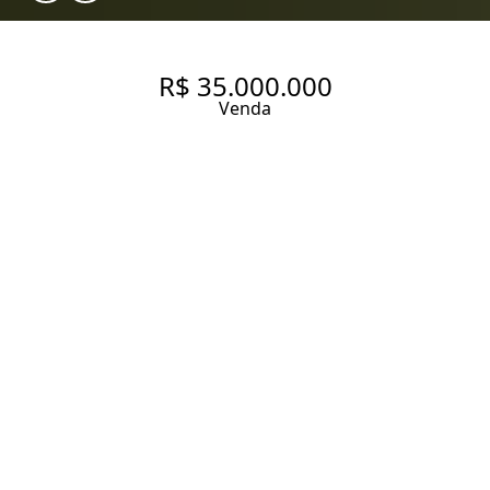
R$ 35.000.000
Venda
THREE CASA MAGNÓLIA
CIDADE JARDIM AVENIDA DAS
MAGNÓLIAS, 682. CASA EM
CONDOMÍNIO FECHADO NA
CIDADE JARDIM COM 1644 M²,
5 SUÍTES, 8 VAGAS E LAZER
COM QUADRA DE TÊNIS