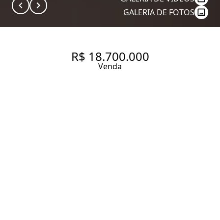
GALERIA DE FOTOS
R$ 18.700.000
Venda
STUDIO MK27 CONDOMÍNIO
ARTUR 100 RUA PROFESSOR
ARTUR RAMOS, 100.
APARTAMENTO 356 M² COM 3
SUÍTES (PODE REVERTER PARA
4 ), 4 VAGAS E LAZER NO