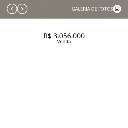
GALERIA DE FOTOS
R$ 3.056.000
Venda
RESERVA MADALENA RUA
RODESIA 42, VILA MADALENA.
APARTAMENTO À VENDA 127
M², 3 QUARTOS, SENDO 3
SUÍTES, 2 VAGAS E LAZER.
HABITRAM RESERVA