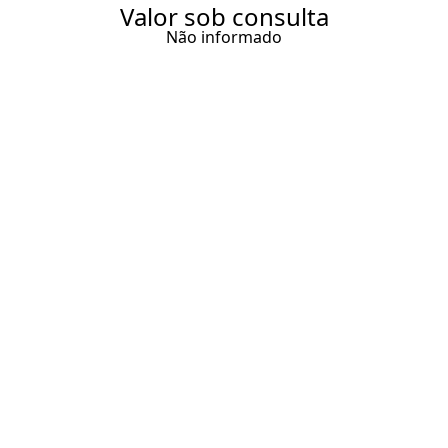
Valor sob consulta
Não informado
FAZENDA SERRA AZUL -
SENPAR - CONDOMÍNIO
FECHADO COM CASAS DE
ALTO PADRÃO. CASA À VENDA
EM SERRA AZUL, ITUPEVA
COM 640 M², 5 SUÍTES,
PISCINA CLIMATIZADA, VISTA
LIVRE, 6 VAGAS. CONDOMÍNIO
FAZENDA SERRA AZUL A