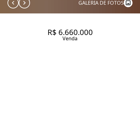
GALERIA DE FOTOS
R$ 6.660.000
Venda
EDIFÍCIO VIA VENETO
HIGIENÓPOLIS RUA
MARANHÃO, 236 COBERTURA
DUPLEX COM 700M² E 4
SUÍTES, PISCINA, ÁREA
GOURMET E 4 VAGAS NO
CONDOMÍNIO VIA VENETO,