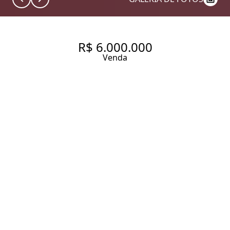
R$ 6.000.000
Venda
EDIFICIO CHOPIN
HIGIENÓPOLIS RUA RIO DE
JANEIRO, 212. APARTAMENTO
À VENDA EM HIGIENÓPOLIS
COM 408 M², 4 QUARTOS,
SENDO 1 SUÍTE, 4 VAGAS,
ANDAR ALTO COM LINDA