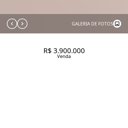
GALERIA DE FOTOS
R$ 3.900.000
Venda
EDIFICIO CHEIVA JARDINS
ALAMEDA CASA BRANCA,
1025. APARTAMENTO À VENDA
COM 156 M², 3 SUÍTES E 1
VAGA NO CONDOMÍNIO