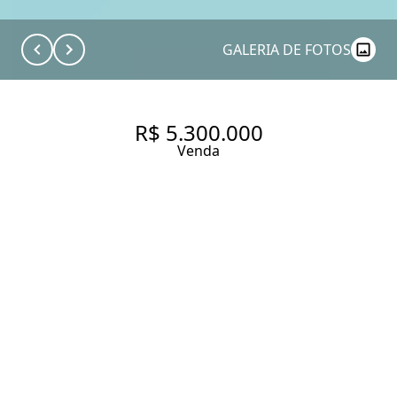
GALERIA DE FOTOS
R$ 5.300.000
Venda
EDIFICIO ALTAYR ALTO DE
PINHEIROS RUA PEDRALVA,
87. COBERTURA À VENDA EM
ALTO DE PINHEIROS,
REFORMADA, 260 M², 3