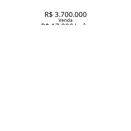
R$ 3.700.000
Venda
R$ 17.800/mês
Aluguel
DUPLEX MOBILIADO DE 100
M² COM 2 SUÍTES, VARANDA E
LAZER COMPLETO NOS
JARDINS.
100 m² Área útil
2 Dormitórios
2 Suítes
2 Banheiros
2 Vagas
Entrar em contato