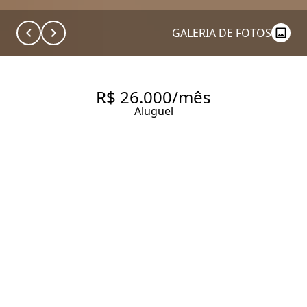
GALERIA DE FOTOS
R$ 26.000/mês
Aluguel
DUPLEX COM VISTA, 183 M², 3
QUARTOS SENDO 3 SUÍTES
PARA ALUGAR NO BAIRRO
BROOKLIN/BERRINI.
183 m² Área útil
3 Dormitórios
3 Suítes
4 Banheiros
2 Vagas