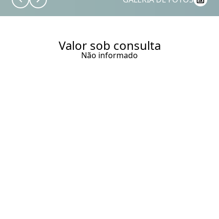
Valor sob consulta
Não informado
DP INC CASA SÃO PAULO
JARDINS RUA IBIAPINOPOLIS X
RUA MANDURI. CASA EM
CONDOMÍNIO À VENDA NOS
JARDINS COM ASSINATURA DE
OLEGÁRIO DE SÁ. 960M². 4
SUÍTES, 7 VAGAS E LAZER NO