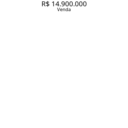
R$ 14.900.000
Venda
CONDOMÍNIO ZENITH ITAIM
RUA LOPES NETO, 330. VENDA
APARTAMENTO REFORMADO
COM 343M², 3 SUÍTES,
VARANDA GOURMET, 5 VAGAS
EM CONDOMÍNIO COM
QUADRA DE TÊNIS E AO LADO
DA AV. FARIA LIMA - SP
343 m² Área útil
3 Dormitórios
3 Suítes