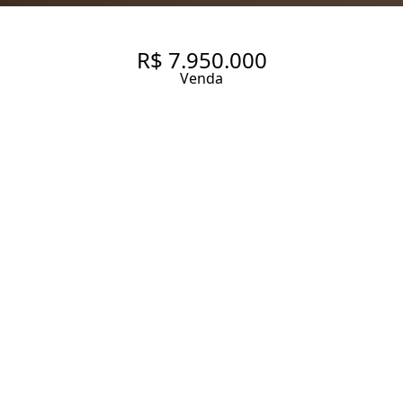
R$ 7.950.000
Venda
CONDOMÍNIO VILA NOVA
RESERVED AVENIDA HÉLIO
PELLEGRINO, 680/720.
APARTAMENTOS PARA VENDA
EM VILA NOVA CONCEIÇÃO.
236 M², 3 SUÍTES, VARANDA
GOURMET, REFORMADO, 3