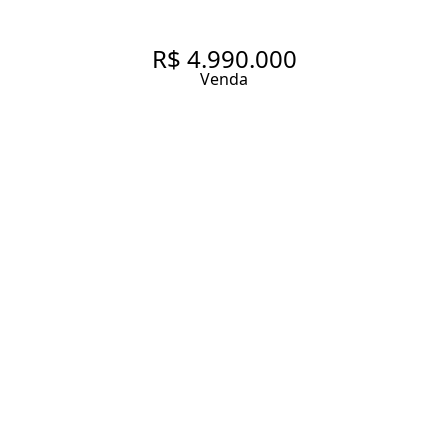
R$ 4.990.000
Venda
CONDOMÍNIO ITAITUBA
MOEMA R. ARAGUARI, 418.
APARTAMENTO À VENDA,
243M², 3 QUARTOS, SENDO 3
SUÍTES, PROJETO AFLALO E
GASPERINI, VARANDA
GOURMET, 4 VAGAS E LAZER
243 m² Área útil
3 Dormitórios
3 Suítes