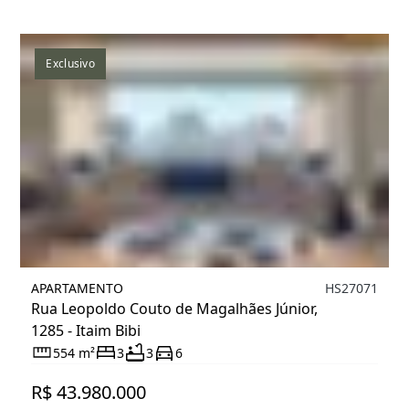
Exclusivo
APARTAMENTO
HS27071
Rua Leopoldo Couto de Magalhães Júnior,
1285 - Itaim Bibi
554 m²
3
3
6
R$ 43.980.000