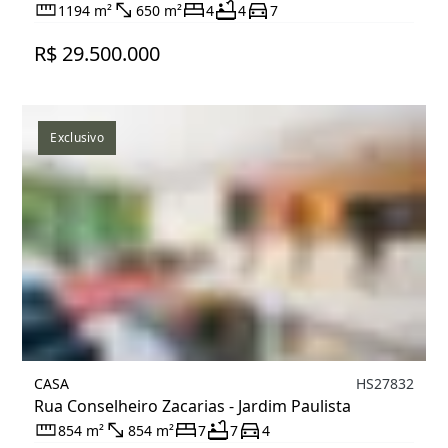
1194 m²
650 m²
4
4
7
R$ 29.500.000
Exclusivo
CASA
HS27832
Rua Conselheiro Zacarias - Jardim Paulista
854 m²
854 m²
7
7
4