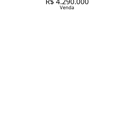
R$ 4.290.000
Venda
COBERTURA À VENDA 350 M²,
PROJETO JOÃO ARMENTANO,
PORTEIRA FECHADA, 4 SUÍTES,
PISCINA, ÁREA GOURMET E 6
VAGAS. VISTA PARA O PARQUE
DA ACLIMAÇÃO SP
361 m² Área útil
4 Dormitórios
4 Suítes
5 Banheiros
6 Vagas
Entrar em contato