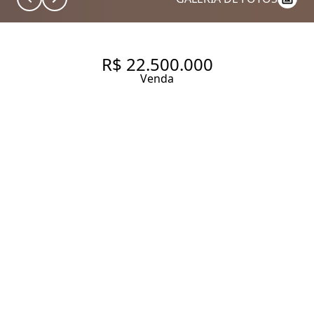
R$ 22.500.000
Venda
CEVN CONDOMÍNIO DANTE
ALIGHIERI ALAMEDA ITU, 593.
APARTAMENTO LUXUOSO À
VENDA EM PRÉDIO ASSINADO
PELA PELA CONSTRUTORA
ELIAS VICTOR NIGRI, 502M², 4
SUÍTES, 5 VAGAS, LAZER E