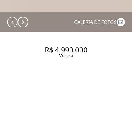
GALERIA DE FOTOS
R$ 4.990.000
Venda
CASAS DE VILA À VENDA NO
ITAIM BIBI/VILA NOVA
CONCEIÇÃO NA R. JOSÉ
GONÇALVES PEREIRA. CASA
DE VILA À VENDA NO ITAIM