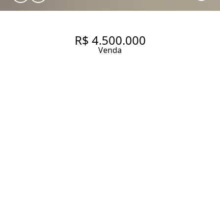
R$ 4.500.000
Venda
CASA DE CONDOMÍNIO COM 4
SUÍTES E 4 VAGAS NO ALTO DA
BOA VISTA!
367.09 m² Área construída
4 Dormitórios
4 Suítes
5 Banheiros
4 Vagas
Entrar em contato
Solicitar visita