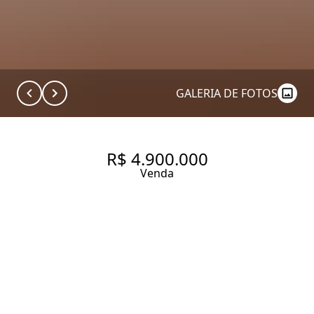
GALERIA DE FOTOS
R$ 4.900.000
Venda
CASA DE CONDOMÍNIO COM 4
SUÍTES E 4 VAGAS NO ALTO DA
BOA VISTA!
367.09 m² Área construída
4 Dormitórios