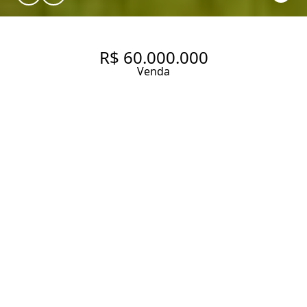
R$ 60.000.000
Venda
CASA COM 1400 M², 4
QUARTOS SENDO 4 SUÍTES À
VENDA NO BAIRRO JARDIM
AMERICA.
1400 m² Área construída
3866 m² Área total
5 Dormitórios
4 Suítes
5 Banheiros
8 Vagas
Entrar em contato