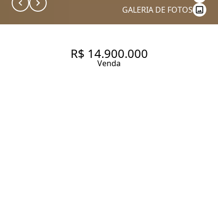
GALERIA DE FOTOS
R$ 14.900.000
Venda
CASA ARBO JARDIM GUEDALA
RUA JOSÉ JANNARELLI, 668.
APARTAMENTO GARDEN
DUPLEX À VENDA NO JARDIM
GUEDALA COM 521 M²,
REFORMADO E MOBILIADO, 4