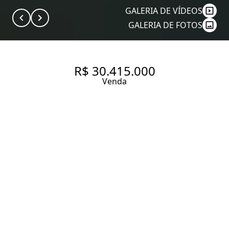
GALERIA DE VÍDEOS
GALERIA DE FOTOS
R$ 30.415.000
Venda
BENX AVENIDA CIDADE
JARDIM, 993 ARBÓREA ITAIM.
PRONTO 2024. APARTAMENTO
DE ALTO PADRÃO À VENDA,
472M², 4 SUÍTES, 4 VAGAS E
LAZER AO PARQUE DO POVO.