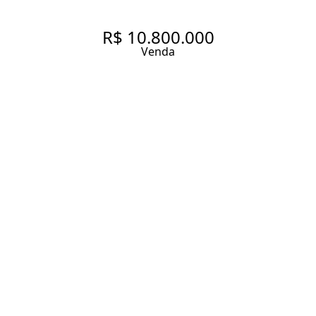
R$ 10.800.000
Venda
APARTAMENTO ITAIM BIBI.
330 m² Área útil
4 Suítes
5 Vagas
Entrar em contato
Solicitar visita
Código do Imóvel:
GR106
DESCRIÇÃO