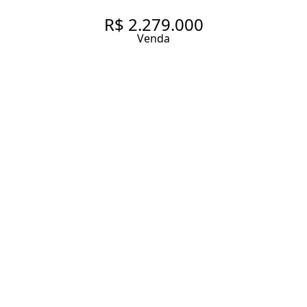
R$ 2.279.000
Venda
APARTAMENTO EXCLUSIVO NA
VILA CLEMENTINO - 3 SUÍTES
AMPLIADAS - TERRAÇO AMPLO
- LAZER COMPLETO - 2 VAGAS
132 m² Área útil
132 m² Área total
3 Dormitórios
3 Suítes
5 Banheiros
2 Vagas
Entrar em contato