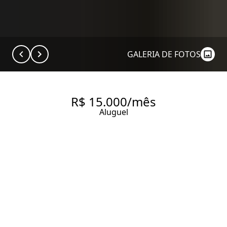
GALERIA DE FOTOS
R$ 15.000/mês
Aluguel
APARTAMENTO DE 100M²,
PARA ALUGAR AO LADO DO
CLUBE PINHEIROS.
100 m² Área útil
100 m² Área total
2 Dormitórios
2 Suítes
3 Banheiros