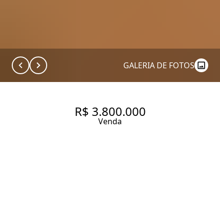
GALERIA DE FOTOS
R$ 3.800.000
Venda
APARTAMENTO COM 3 SUÍTES
E 3 VAGAS NO BROOKLIN!
180 m² Área útil
309 m² Área total
3 Dormitórios
3 Suítes
5 Banheiros
3 Vagas