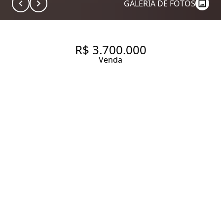
GALERIA DE FOTOS
R$ 3.700.000
Venda
APARTAMENTO COM 176 M², 4
QUARTOS SENDO 3 SUÍTES À
VENDA NO BAIRRO JARDIM
AMÉRICA.
176 m² Área útil
4 Dormitórios
3 Suítes
2 Banheiros
3 Vagas
Entrar em contato