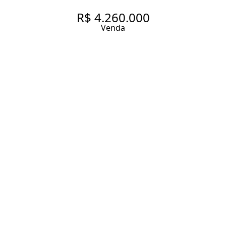
R$ 4.260.000
Venda
APARTAMENTO A VENDA EM
PRÉDIO NOVO, 4 QUARTOS
SENDO 3 SUÍTES À VENDA NO
BAIRRO PINHEIROS.
174.9 m² Área útil
4 Dormitórios
3 Suítes
4 Banheiros
2 Vagas
Entrar em contato
Solicitar visita