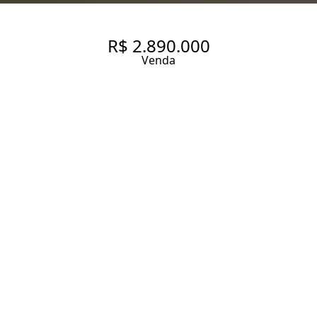
R$ 2.890.000
Venda
APARTAMENTO COM 165 M², 3
QUARTOS SENDO 3 SUÍTES À
VENDA NO BAIRRO VILA
PROGREDIOR.
165 m² Área útil
3 Dormitórios
3 Suítes
4 Banheiros
4 Vagas
Entrar em contato