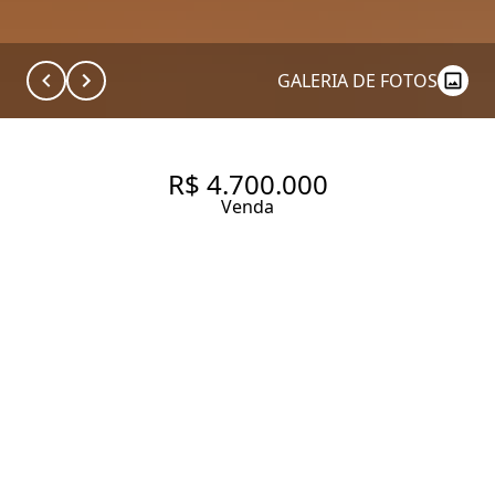
GALERIA DE FOTOS
R$ 4.700.000
Venda
APARTAMENTO COM 155 M², 3
SUÍTES À VENDA NO BAIRRO
VILA OLÍMPIA.
155 m² Área útil
155 m² Área total
3 Dormitórios
3 Suítes
4 Banheiros
3 Vagas