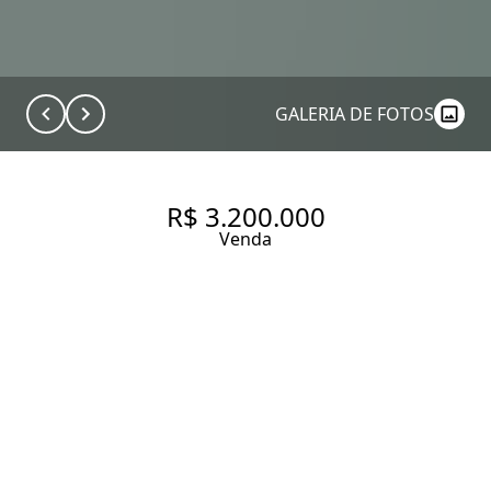
GALERIA DE FOTOS
R$ 3.200.000
Venda
APARTAMENTO AMPLO À
VENDA NO BROOKLIN – 143M²
+ MEZANINO, 3 SUÍTES E
LAZER DE CLUBE
180 m² Área útil
3 Dormitórios
3 Suítes