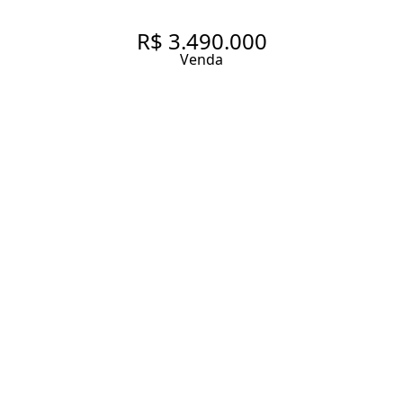
R$ 3.490.000
Venda
APARTAMENTO À VENDA NO
CONDOMÍNIO MAGNO 240
M², 3 SUÍTES NO BAIRRO DA
VILA MARIANA COM PÉ
DIREITO ALTO
240 m² Área útil
240 m² Área total
3 Dormitórios
3 Suítes
5 Banheiros
4 Vagas
Entrar em contato