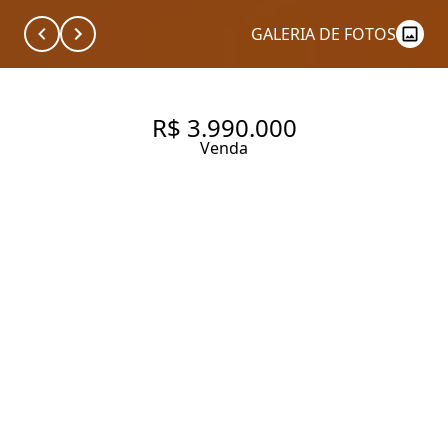
GALERIA DE FOTOS
R$ 3.990.000
Venda
AMARALINA JARDINS RUA
PEIXOTO GOMIDE, 1561.
APARTAMENTO À VENDA, 260
M², 4 QUARTOS, SENDO 3
SUÍTES E 2 VAGAS.
CONDOMÍNIO AMARALINA