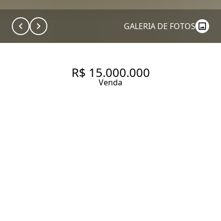
GALERIA DE FOTOS
R$ 15.000.000
Venda
ALTO DE PINHEIROS CASA À
VENDA RUA ANTÔNIO DE
GOUVÊIA GIUDICE. CASA
NOVA MOBILIADA E
DECORADA COM 4 SUÍTES,
701,10 M² DE ÁREA PRIVATIVA,