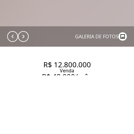
GALERIA DE FOTOS
R$ 12.800.000
Venda
R$ 48.000/mês
Aluguel
331 M² | 4 SUÍTES | 5 VAGAS |
TERRAÇO AMPLO I PRÓXIMO
AO PARQUE IBIRAPUERA