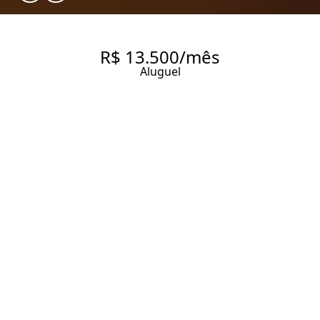
R$ 13.500/mês
Aluguel
100 M² NO JARDIM PAULISTA |
2 DORMITÓRIOS | EXCELENTE
PLANTA E LOCALIZAÇÃO
PRIVILEGIADA
100 m² Área útil
100 m² Área total
2 Dormitórios
2 Banheiros
1 Vaga
Entrar em contato