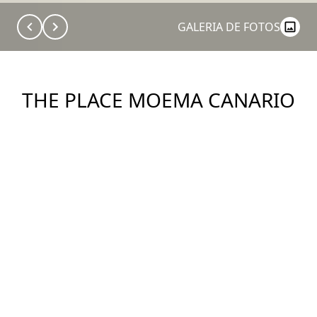
GALERIA DE FOTOS
THE PLACE MOEMA CANARIO
E INHAMBU
Construtora: Sispar e Trisul
Ver Imóveis
DESCRIÇÃO
Condomínio The Place Moema Rua Canário, 130 x