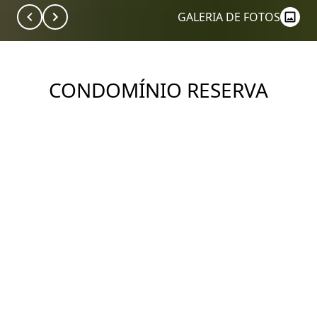
GALERIA DE FOTOS
CONDOMÍNIO RESERVA
JARDINS - RFM
Construtora: RFM Construtora
Ver Imóveis
DESCRIÇÃO
RFM Reserva Jardins Alameda Lorena, 1724, Jardim