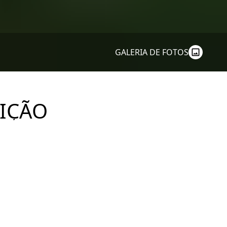
GALERIA DE FOTOS
EIÇÃO
ão Paulo, SP Condomínio Edifício Iratauá
 12 andares, sendo 1 apartamento por