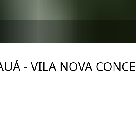
AUÁ - VILA NOVA CONC
Ver Imóveis
Iratauá Rua Major Diogo, 270, Vila Nova Conceição, S
construído em 1988, conta com uma única torre com