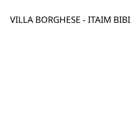
VILLA BORGHESE - ITAIM BIBI
Ver Imóveis
DESCRIÇÃO
Villa Borghese R. Brasília, 34 - Itaim Bibi, São Paulo -
SP, 04534-040 Condomínio Edifício Villa Borghese
construído em 2007, conta com uma única torre,
sendo dois apartamentos por andar. Condomínio
Villa Borghese possui lazer com piscina adulto e
infantil, academia, salão de festas, playground e
jardim. Portaria 24 horas. Villa Borghese - itaim