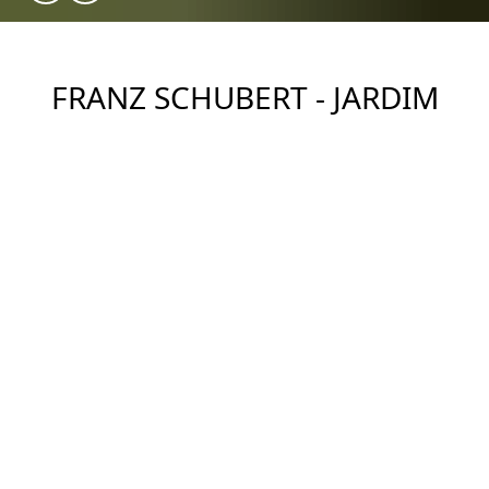
FRANZ SCHUBERT - JARDIM
EUROPA
Construtora: Construtora São José
Ver Imóveis
DESCRIÇÃO
Condomínio Franz Schubert Jardim Europa na Rua
Franz Schubert, 111.