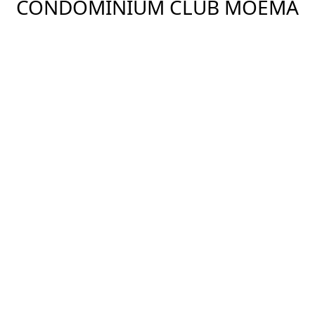
CONDOMINIUM CLUB MOEMA
Ver Imóveis
DESCRIÇÃO
Um clube para toda a sua família, com muita
segurança, tem duas piscinas adulto e infantil,
brinquedoteca e playground, aquecimento Central,
Children Care, Churrasqueira, Espaço Gourmet,
Espaço Zen, Forno De Pizza, Garagem Para Visitas,
Hidromassagem, Pista de cooper, Quadra Squash,
Sauna.