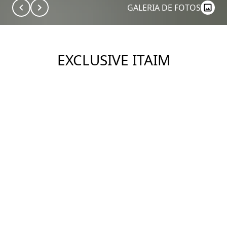
GALERIA DE FOTOS
EXCLUSIVE ITAIM
Ver Imóveis
DESCRIÇÃO
Condomínio Edifício Exclusive Itaim - Rua Manuel
Guedes, 517, Itaim Bibi, São Paulo - SP, 04536-070. O
Condomínio Exclusive Itaim conta com lazer
completo: • Piscina Aquecida • Academia/Sala Fitness
• Salão de Festas • Espaço Gourmet com